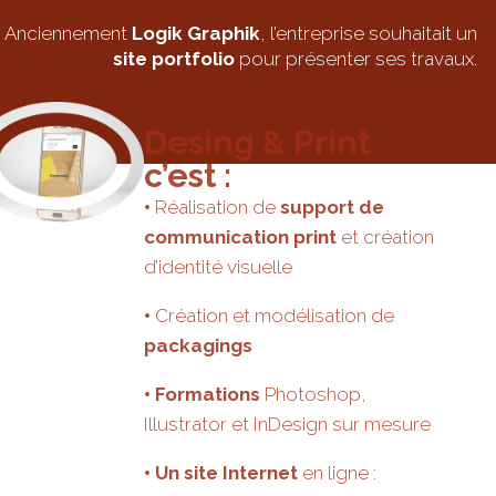
Anciennement
Logik Graphik
, l’entreprise souhaitait un
site portfolio
pour présenter ses travaux.
Desing & Print
c’est :
•
Réalisation de
support de
communication print
et création
d’identité visuelle
•
Création et modélisation de
packagings
• Formations
Photoshop,
Illustrator et InDesign sur mesure
•
Un site Internet
en ligne :