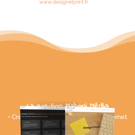
www.designetprint.fr
La solution Mahoni Média
• Création et mise en igne du site Internet
www.designetprint.fr